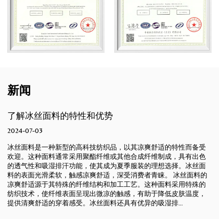
新闻
优势
空气层面料的独特结构
2024-07-02
纺织品，以其凉爽舒适的特性而备受
空气层面料是一种具有特殊结构
纤维或其他合成纤维制成，具有出色
出色的透气性和舒适度。这种面
其成为夏季服装的理想选择。冰丝面
微孔结构，可以促进空气流通，
适，深受消费者青睐。 冰丝面料的
服装、运动装备和家居用品等领
构和加工工艺。这种面料采用特殊的
和功能性的需求。 空气层面料
微凉的触感，有助于降低皮肤温度，
湿气调节功能。通过空气层面料
料还具有优异的吸湿排...
有效散发体表热量和湿气，保持皮