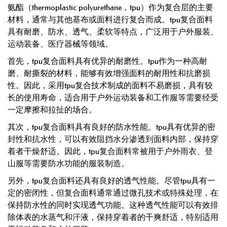
氨酯（thermoplastic polyurethane，tpu）作为复合层的主要
材料，通常与其他基布或面料进行复合而成。tpu复合面料
具有耐磨、防水、透气、柔软等特点，广泛用于户外服装、
运动装备、医疗器械等领域。
首先，tpu复合面料具有优异的耐磨性。tpu作为一种高耐
磨、耐撕裂的材料，能够有效增强面料的耐用性和抗磨损
性。因此，采用tpu复合技术制成的面料不易磨损，具有较
长的使用寿命，适合用于户外运动装备和工作服等需要经受
一定摩擦和拉扯的场合。
其次，tpu复合面料具有良好的防水性能。tpu具有优异的密
封性和抗水性，可以有效阻挡水分渗透到面料内部，保持穿
着者干燥舒适。因此，tpu复合面料常被用于户外雨衣、登
山服等需要防水功能的服装制造。
另外，tpu复合面料还具有良好的透气性能。尽管tpu具有一
定的密闭性，但复合面料通常通过微孔技术或特殊处理，在
保持防水性的同时实现透气功能。这种透气性能可以有效排
除体表的水蒸气和汗液，保持穿着者的干爽舒适，特别适用